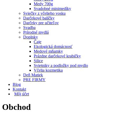
Medy 700g
Svadobné minimedíky
Sviečky z včelieho vosku
Darčekové balíčky
Darčeky pre učiteľov
Svadba
Prírodné mydlá
Doplnky
Čaje
Ekologická domácnosť
Medové mňamky
Prázdne darčekové krabičky
Silice
Svietniky a podložky pod mydlo
Včelia kozmetika
Deň Matiek
PRE FIRMY
Blog
Kontakt
Môj účet
Obchod