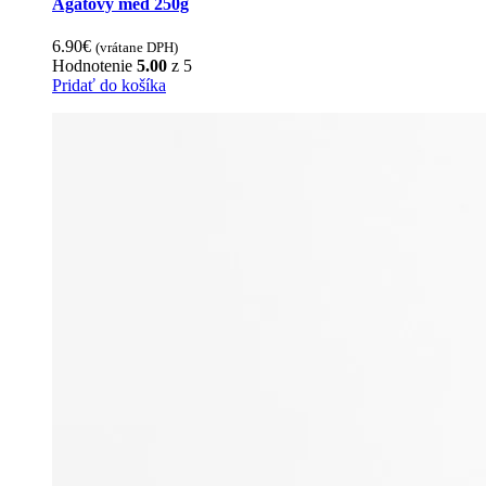
variants.
Agátový med 250g
page
The
options
6.90
€
(vrátane DPH)
may
Hodnotenie
5.00
z 5
be
Pridať do košíka
chosen
on
the
product
page