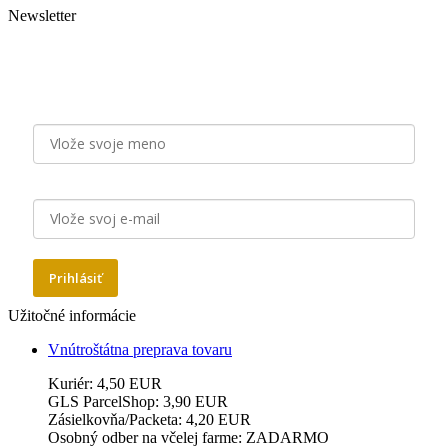
Newsletter
Staňte sa odberateľom našich emailových noviniek a majte
pravidelne na očiach aktuálne novinky, zľavy a tipy od Zlatý
Nektár!
Meno
E-mail
Prihlásiť
Užitočné informácie
Vnútroštátna preprava tovaru
Kuriér: 4,50 EUR
GLS ParcelShop: 3,90 EUR
Zásielkovňa/Packeta: 4,20 EUR
Osobný odber na včelej farme: ZADARMO