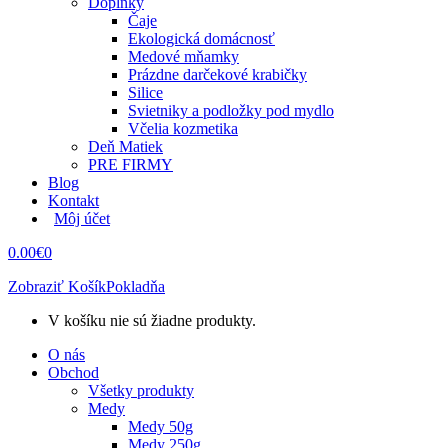
Doplnky
Čaje
Ekologická domácnosť
Medové mňamky
Prázdne darčekové krabičky
Silice
Svietniky a podložky pod mydlo
Včelia kozmetika
Deň Matiek
PRE FIRMY
Blog
Kontakt
Môj účet
0.00
€
0
Zobraziť Košík
Pokladňa
V košíku nie sú žiadne produkty.
O nás
Obchod
Všetky produkty
Medy
Medy 50g
Medy 250g