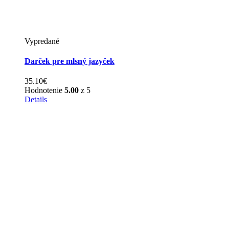
Vypredané
Darček pre mlsný jazyček
35.10
€
Hodnotenie
5.00
z 5
This
Details
product
has
multiple
variants.
The
options
may
be
chosen
on
the
product
page