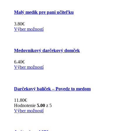
Malý medík pre pani učiteľku
3.80
€
This
Výber možností
product
has
multiple
variants.
Medovníkový darčekový domček
The
options
6.40
€
may
This
Výber možností
be
product
chosen
has
on
multiple
the
variants.
Darčekový balíček – Povedz to medom
product
The
page
options
11.80
€
may
Hodnotenie
5.00
z 5
be
This
Výber možností
chosen
product
on
has
the
multiple
product