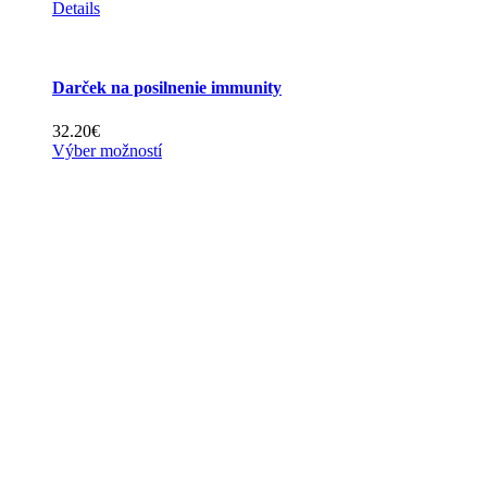
Details
Darček na posilnenie immunity
32.20
€
This
Výber možností
product
has
multiple
variants.
The
options
may
be
chosen
on
the
product
page