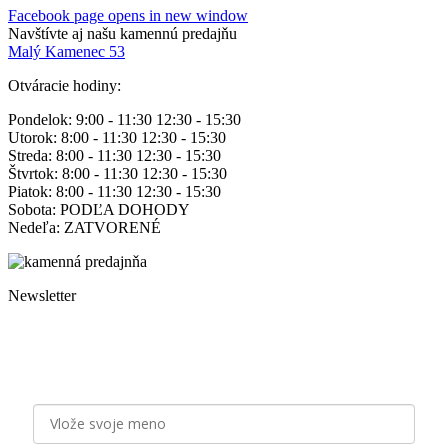
Facebook page opens in new window
Navštívte aj našu kamennú predajňu
Malý Kamenec 53
Otváracie hodiny:
Pondelok: 9:00 - 11:30 12:30 - 15:30
Utorok: 8:00 - 11:30 12:30 - 15:30
Streda: 8:00 - 11:30 12:30 - 15:30
Štvrtok: 8:00 - 11:30 12:30 - 15:30
Piatok: 8:00 - 11:30 12:30 - 15:30
Sobota: PODĽA DOHODY
Nedeľa: ZATVORENÉ
Newsletter
Staňte sa odberateľom našich emailových noviniek a majte
pravidelne na očiach aktuálne novinky, zľavy a tipy od Zlatý
Nektár!
Meno