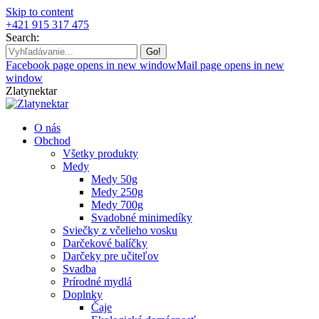
Skip to content
+421 915 317 475
Search:
Facebook page opens in new window
Mail page opens in new
window
Zlatynektar
O nás
Obchod
Všetky produkty
Medy
Medy 50g
Medy 250g
Medy 700g
Svadobné minimedíky
Sviečky z včelieho vosku
Darčekové balíčky
Darčeky pre učiteľov
Svadba
Prírodné mydlá
Doplnky
Čaje