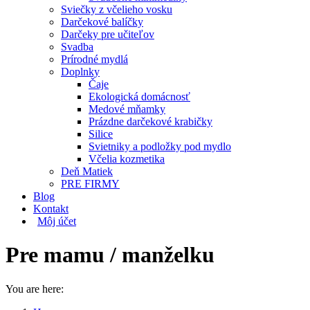
Sviečky z včelieho vosku
Darčekové balíčky
Darčeky pre učiteľov
Svadba
Prírodné mydlá
Doplnky
Čaje
Ekologická domácnosť
Medové mňamky
Prázdne darčekové krabičky
Silice
Svietniky a podložky pod mydlo
Včelia kozmetika
Deň Matiek
PRE FIRMY
Blog
Kontakt
Môj účet
Pre mamu / manželku
You are here: