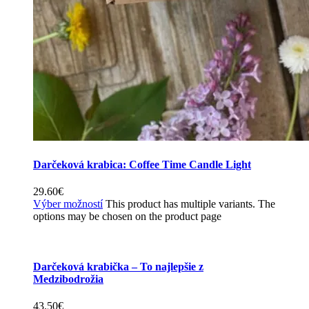
Darčeková krabica: Coffee Time Candle Light
29.60
€
Výber možností
This product has multiple variants. The
options may be chosen on the product page
Darčeková krabička – To najlepšie z
Medzibodrožia
43.50
€