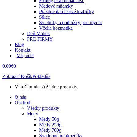
Ekologická domácnosť
Medové mňamky
Prázdne darčekové krabičky
Silice
Svietniky a podložky pod mydlo
Včelia kozmetika
Deň Matiek
PRE FIRMY
Blog
Kontakt
Môj účet
0.00
€
0
Zobraziť Košík
Pokladňa
V košíku nie sú žiadne produkty.
O nás
Obchod
Všetky produkty
Medy
Medy 50g
Medy 250g
Medy 700g
Svadobné minimedíky