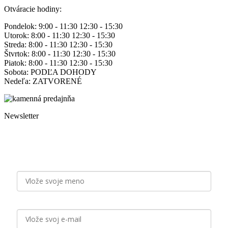
opens
Otváracie hodiny:
in
new
Pondelok: 9:00 - 11:30 12:30 - 15:30
window
Utorok: 8:00 - 11:30 12:30 - 15:30
Streda: 8:00 - 11:30 12:30 - 15:30
Štvrtok: 8:00 - 11:30 12:30 - 15:30
Piatok: 8:00 - 11:30 12:30 - 15:30
Sobota: PODĽA DOHODY
Nedeľa: ZATVORENÉ
Newsletter
Staňte sa odberateľom našich emailových noviniek a majte
pravidelne na očiach aktuálne novinky, zľavy a tipy od Zlatý
Nektár!
Meno
E-mail