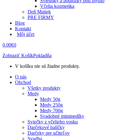
Svietniky a podložky pod mydlo
Včelia kozmetika
Deň Matiek
PRE FIRMY
Blog
Kontakt
Môj účet
0.00
€
0
Zobraziť Košík
Pokladňa
V košíku nie sú žiadne produkty.
O nás
Obchod
Všetky produkty
Medy
Medy 50g
Medy 250g
Medy 700g
Svadobné minimedíky
Sviečky z včelieho vosku
Darčekové balíčky
Darčeky pre učiteľov
Svadba