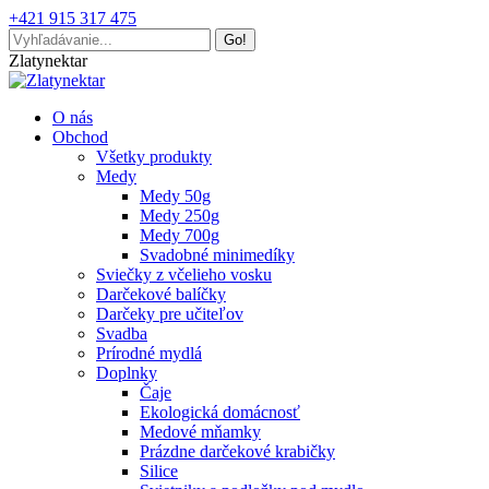
Skip
+421 915 317 475
to
Search:
content
Facebook
Mail
Zlatynektar
page
page
opens
opens
O nás
in
in
Obchod
new
new
Všetky produkty
window
window
Medy
Medy 50g
Medy 250g
Medy 700g
Svadobné minimedíky
Sviečky z včelieho vosku
Darčekové balíčky
Darčeky pre učiteľov
Svadba
Prírodné mydlá
Doplnky
Čaje
Ekologická domácnosť
Medové mňamky
Prázdne darčekové krabičky
Silice