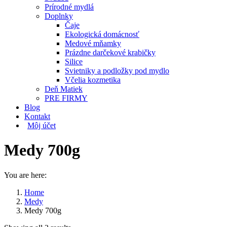
Prírodné mydlá
Doplnky
Čaje
Ekologická domácnosť
Medové mňamky
Prázdne darčekové krabičky
Silice
Svietniky a podložky pod mydlo
Včelia kozmetika
Deň Matiek
PRE FIRMY
Blog
Kontakt
Môj účet
Medy 700g
You are here:
Home
Medy
Medy 700g