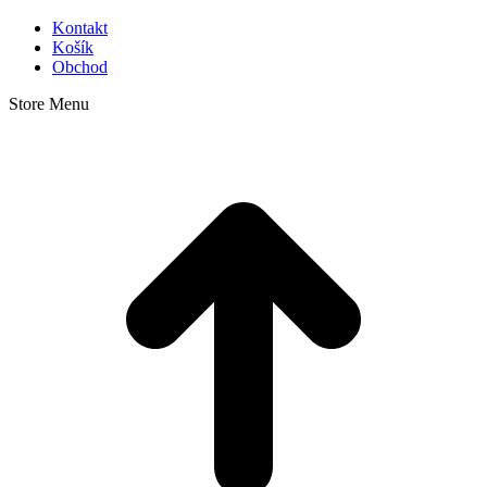
Kontakt
Košík
Obchod
Store Menu
t
T