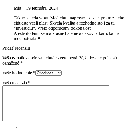
Mia
–
19 februára, 2024
Tak to je teda wow. Med chuti naprosto uzasne, priam z neho
citit este vceli plast. Skvela kvalita a rozhodne stoji za tu
“investiciu“. Vrelo odporucam, dokonalost.
A este dodam, ze ma krasne balenie a dakovna karticka ma
moc potesila ♥
Pridať recenziu
Vaša e-mailová adresa nebude zverejnená.
Vyžadované polia sú
označené
*
Vaše hodnotenie
*
Vaša recenzia
*