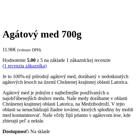
Agátový med 700g
11.90
€
(vrátane DPH)
Hodnotenie
5.00
z 5 na základe
1
zákazníckej recenzie
(
1
recenzia zákazníka)
Je to 100%-ný prírodný agátový med, dorábaný v nedotknutých
agátových lesoch na území Chránenej krajinnej oblasti Latorica.
Agátový med je jedným z najbežnejšie používaných a
najobľúbenejších druhov medu. Naše medy dorábame v oblasti
Chránenej krajinnej oblasti Latorica, na Medzibodroží. V tejto
oblasti sa nenachádzajú žiadne továrne, ktorých splodiny by mohli
med kontaminovať. Naše včely žijú priamo v agátovom lese, kde
zbierajú peľ a nektár.
Dostupnosť:
Na sklade