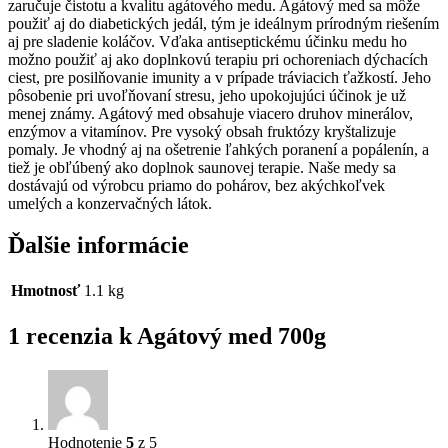
zaručuje čistotu a kvalitu agátového medu. Agátový med sa môže
použiť aj do diabetických jedál, tým je ideálnym prírodným riešením
aj pre sladenie koláčov. Vďaka antiseptickému účinku medu ho
možno použiť aj ako doplnkovú terapiu pri ochoreniach dýchacích
ciest, pre posilňovanie imunity a v prípade tráviacich ťažkostí. Jeho
pôsobenie pri uvoľňovaní stresu, jeho upokojujúci účinok je už
menej známy. Agátový med obsahuje viacero druhov minerálov,
enzýmov a vitamínov. Pre vysoký obsah fruktózy kryštalizuje
pomaly. Je vhodný aj na ošetrenie ľahkých poranení a popálenín, a
tiež je obľúbený ako doplnok saunovej terapie. Naše medy sa
dostávajú od výrobcu priamo do pohárov, bez akýchkoľvek
umelých a konzervačných látok.
Ďalšie informácie
Hmotnosť
1.1 kg
1 recenzia k
Agátový med 700g
Hodnotenie
5
z 5