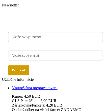
Newsletter
Staňte sa odberateľom našich emailových noviniek a majte
pravidelne na očiach aktuálne novinky, zľavy a tipy od Zlatý
Nektár!
Meno
E-mail
Prihlásiť
Užitočné informácie
Vnútroštátna preprava tovaru
Kuriér: 4,50 EUR
GLS ParcelShop: 3,90 EUR
Zásielkovňa/Packeta: 4,20 EUR
Osobný odber na včelej farme: ZADARMO