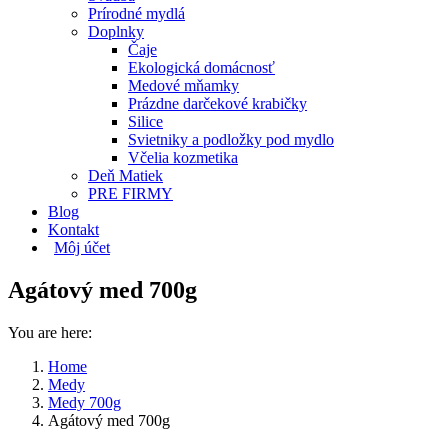
Prírodné mydlá
Doplnky
Čaje
Ekologická domácnosť
Medové mňamky
Prázdne darčekové krabičky
Silice
Svietniky a podložky pod mydlo
Včelia kozmetika
Deň Matiek
PRE FIRMY
Blog
Kontakt
Môj účet
Agátový med 700g
You are here:
Home
Medy
Medy 700g
Agátový med 700g