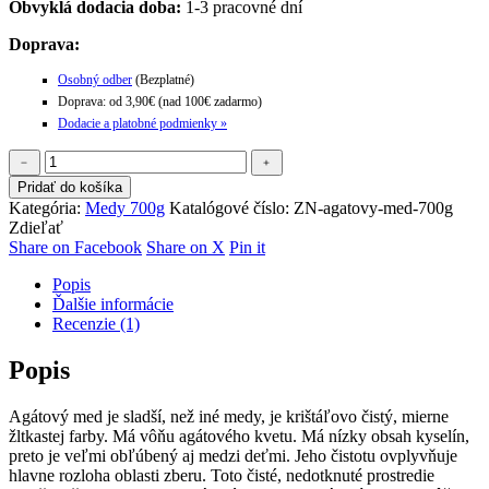
Obvyklá dodacia doba:
1-3 pracovné dní
Doprava:
Osobný odber
(Bezplatné)
Doprava: od 3,90€ (nad 100€ zadarmo)
Dodacie a platobné podmienky »
množstvo
﹣
﹢
Agátový
Pridať do košíka
med
Kategória:
Medy 700g
Katalógové číslo:
ZN-agatovy-med-700g
700g
Zdieľať
Share
Share
Share
Share on Facebook
Share on X
Pin it
on
on
on
Popis
Facebook
X
Pinterest
Ďalšie informácie
Recenzie (1)
Popis
Agátový med je sladší, než iné medy, je krištáľovo čistý, mierne
žltkastej farby. Má vôňu agátového kvetu. Má nízky obsah kyselín,
preto je veľmi obľúbený aj medzi deťmi. Jeho čistotu ovplyvňuje
hlavne rozloha oblasti zberu. Toto čisté, nedotknuté prostredie