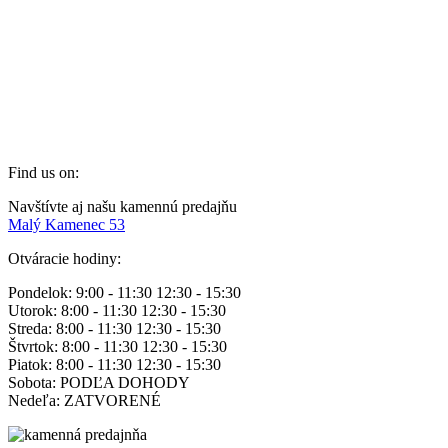
Rodinná firma Zlatý Nektár sa venuje výrobe produktov z medu.
Rôzne druhy medu a sviečky z včelieho vosku pochádzajú od
včielok z oblasti Medzibodrožia. Ponorte sa aj vy do sveta zdravých
a 100% prírodných produktov bez umelých zložiek.
+421 915 317 475
info@zlatynektar.sk
Find us on:
Facebook
Navštívte aj našu kamennú predajňu
page
Malý Kamenec 53
opens
Otváracie hodiny:
in
new
Pondelok: 9:00 - 11:30 12:30 - 15:30
window
Utorok: 8:00 - 11:30 12:30 - 15:30
Streda: 8:00 - 11:30 12:30 - 15:30
Štvrtok: 8:00 - 11:30 12:30 - 15:30
Piatok: 8:00 - 11:30 12:30 - 15:30
Sobota: PODĽA DOHODY
Nedeľa: ZATVORENÉ