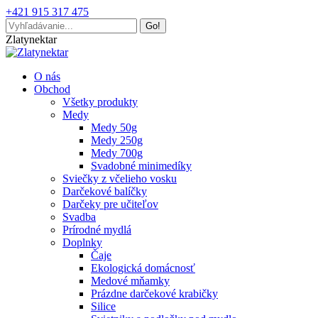
Skip
+421 915 317 475
to
Search:
content
Facebook
Mail
Zlatynektar
page
page
opens
opens
O nás
in
in
Obchod
new
new
Všetky produkty
window
window
Medy
Medy 50g
Medy 250g
Medy 700g
Svadobné minimedíky
Sviečky z včelieho vosku
Darčekové balíčky
Darčeky pre učiteľov
Svadba
Prírodné mydlá
Doplnky
Čaje
Ekologická domácnosť
Medové mňamky
Prázdne darčekové krabičky
Silice