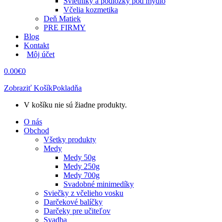
Svietniky a podložky pod mydlo
Včelia kozmetika
Deň Matiek
PRE FIRMY
Blog
Kontakt
Môj účet
0.00
€
0
Zobraziť Košík
Pokladňa
V košíku nie sú žiadne produkty.
O nás
Obchod
Všetky produkty
Medy
Medy 50g
Medy 250g
Medy 700g
Svadobné minimedíky
Sviečky z včelieho vosku
Darčekové balíčky
Darčeky pre učiteľov
Svadba