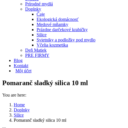
Prírodné mydlá
Doplnky
Čaje
Ekologická domácnosť
Medové mňamky
Prázdne darčekové krabičky
Silice
Svietniky a podložky pod mydlo
Včelia kozmetika
Deň Matiek
PRE FIRMY
Blog
Kontakt
Môj účet
Pomaranč sladký silica 10 ml
You are here:
Home
Doplnky
Silice
Pomaranč sladký silica 10 ml