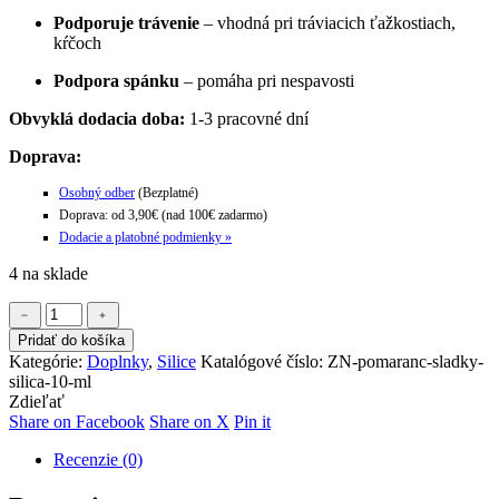
Podporuje trávenie
– vhodná pri tráviacich ťažkostiach,
kŕčoch
Podpora spánku
– pomáha pri nespavosti
Obvyklá dodacia doba:
1-3 pracovné dní
Doprava:
Osobný odber
(Bezplatné)
Doprava: od 3,90€ (nad 100€ zadarmo)
Dodacie a platobné podmienky »
4 na sklade
množstvo
﹣
﹢
Pomaranč
Pridať do košíka
sladký
Kategórie:
Doplnky
,
Silice
Katalógové číslo:
ZN-pomaranc-sladky-
silica
silica-10-ml
10
Zdieľať
ml
Share
Share
Share
Share on Facebook
Share on X
Pin it
on
on
on
Recenzie (0)
Facebook
X
Pinterest