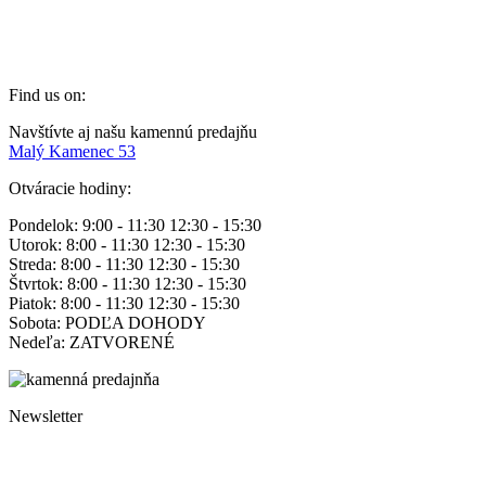
+421 915 317 475
info@zlatynektar.sk
Find us on:
Facebook
Navštívte aj našu kamennú predajňu
page
Malý Kamenec 53
opens
Otváracie hodiny:
in
new
Pondelok: 9:00 - 11:30 12:30 - 15:30
window
Utorok: 8:00 - 11:30 12:30 - 15:30
Streda: 8:00 - 11:30 12:30 - 15:30
Štvrtok: 8:00 - 11:30 12:30 - 15:30
Piatok: 8:00 - 11:30 12:30 - 15:30
Sobota: PODĽA DOHODY
Nedeľa: ZATVORENÉ
Newsletter
Staňte sa odberateľom našich emailových noviniek a majte
pravidelne na očiach aktuálne novinky, zľavy a tipy od Zlatý
Nektár!