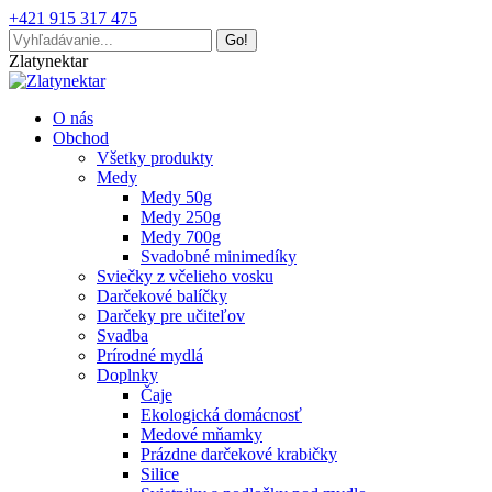
Skip
+421 915 317 475
to
Search:
content
Facebook
Mail
Zlatynektar
page
page
opens
opens
O nás
in
in
Obchod
new
new
Všetky produkty
window
window
Medy
Medy 50g
Medy 250g
Medy 700g
Svadobné minimedíky
Sviečky z včelieho vosku
Darčekové balíčky
Darčeky pre učiteľov
Svadba
Prírodné mydlá
Doplnky
Čaje
Ekologická domácnosť
Medové mňamky
Prázdne darčekové krabičky
Silice