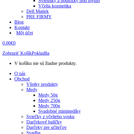
Svietniky a podložky pod mydlo
Včelia kozmetika
Deň Matiek
PRE FIRMY
Blog
Kontakt
Môj účet
0.00
€
0
Zobraziť Košík
Pokladňa
V košíku nie sú žiadne produkty.
O nás
Obchod
Všetky produkty
Medy
Medy 50g
Medy 250g
Medy 700g
Svadobné minimedíky
Sviečky z včelieho vosku
Darčekové balíčky
Darčeky pre učiteľov
Svadba