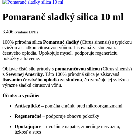
Pomaranč sladký silica 10 ml
3.40
€
(vrátane DPH)
100% prírodná silica
Pomaranč sladký
(Citrus sinensis) s typickou
sviežou a sladkou citrusovou vôňou. Lisovaná za studena z
čerstvého oplodia. Upokojuje myseľ, podporuje regeneráciu
pokožky a trávenie.
Objavte čistú silu prírody s
pomarančovou silicou
(Citrus sinensis)
z
Severnej Ameriky
. Táto 100% prírodná silica je získavaná
lisovaním čerstvého oplodia za studena
, čo zaručuje jej sviežu a
výrazne sladkú citrusovú vôňu.
Účinky a využitie:
Antiseptické
– pomáha chrániť pred mikroorganizmami
Regeneračné
– podporuje obnovu pokožky
Upokojujúce
– uvoľňuje napätie, zmierňuje nervozitu,
úzkosť a stres