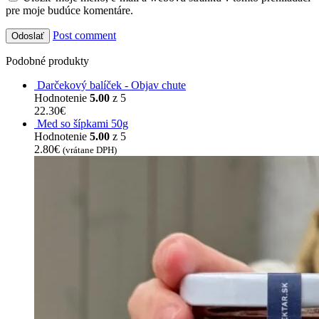
pre moje budúce komentáre.
Post comment
Podobné produkty
Darčekový balíček - Objav chute
Hodnotenie
5.00
z 5
22.30
€
Med so šípkami 50g
Hodnotenie
5.00
z 5
2.80
€
(vrátane DPH)