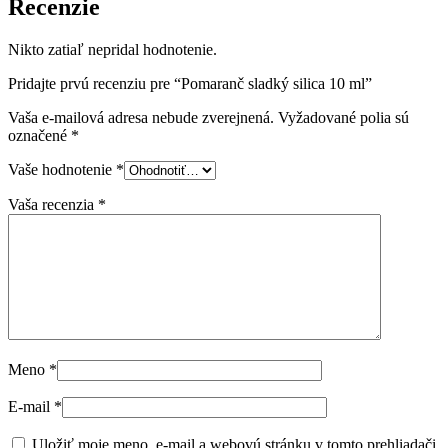
Recenzie
Nikto zatiaľ nepridal hodnotenie.
Pridajte prvú recenziu pre “Pomaranč sladký silica 10 ml”
Vaša e-mailová adresa nebude zverejnená.
Vyžadované polia sú
označené
*
Vaše hodnotenie
*
Vaša recenzia
*
Meno
*
E-mail
*
Uložiť moje meno, e-mail a webovú stránku v tomto prehliadači