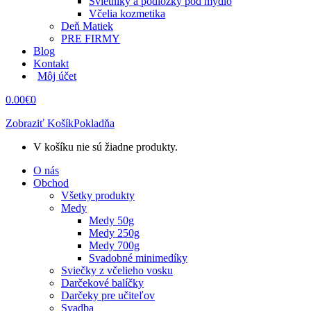
Svietniky a podložky pod mydlo
Včelia kozmetika
Deň Matiek
PRE FIRMY
Blog
Kontakt
Môj účet
0.00
€
0
Zobraziť Košík
Pokladňa
V košíku nie sú žiadne produkty.
O nás
Obchod
Všetky produkty
Medy
Medy 50g
Medy 250g
Medy 700g
Svadobné minimedíky
Sviečky z včelieho vosku
Darčekové balíčky
Darčeky pre učiteľov
Svadba