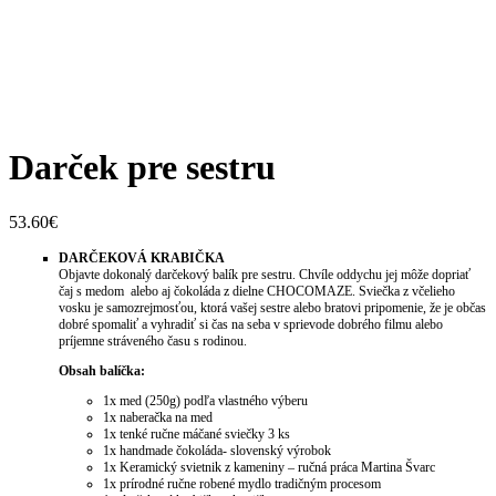
Darček pre sestru
53.60
€
DARČEKOVÁ KRABIČKA
Objavte dokonalý darčekový balík pre sestru. Chvíle oddychu jej môže dopriať
čaj s medom alebo aj čokoláda z dielne CHOCOMAZE. Sviečka z včelieho
vosku je samozrejmosťou, ktorá vašej sestre alebo bratovi pripomenie, že je občas
dobré spomaliť a vyhradiť si čas na seba v sprievode dobrého filmu alebo
príjemne stráveného času s rodinou.
Obsah balíčka:
1x med (250g) podľa vlastného výberu
1x naberačka na med
1x t
enké ručne máčané sviečky 3 ks
1x handmade čokoláda- slovenský výrobok
1x Keramický svietnik z kameniny – ručná práca Martina Švarc
1x prírodné ručne robené mydlo tradičným procesom