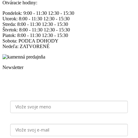
Otváracie hodiny:
in
new
Pondelok: 9:00 - 11:30 12:30 - 15:30
window
Utorok: 8:00 - 11:30 12:30 - 15:30
Streda: 8:00 - 11:30 12:30 - 15:30
Štvrtok: 8:00 - 11:30 12:30 - 15:30
Piatok: 8:00 - 11:30 12:30 - 15:30
Sobota: PODĽA DOHODY
Nedeľa: ZATVORENÉ
Newsletter
Staňte sa odberateľom našich emailových noviniek a majte
pravidelne na očiach aktuálne novinky, zľavy a tipy od Zlatý
Nektár!
Meno
E-mail