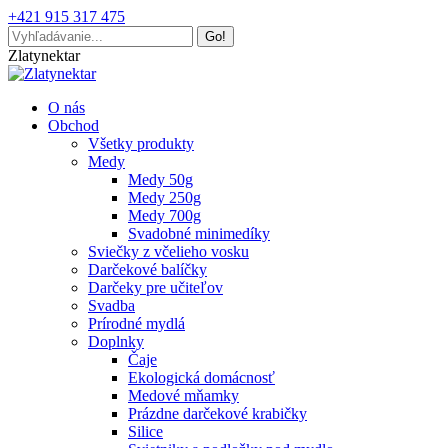
Skip
+421 915 317 475
to
Search:
content
Facebook
Mail
Zlatynektar
page
page
opens
opens
O nás
in
in
Obchod
new
new
Všetky produkty
window
window
Medy
Medy 50g
Medy 250g
Medy 700g
Svadobné minimedíky
Sviečky z včelieho vosku
Darčekové balíčky
Darčeky pre učiteľov
Svadba
Prírodné mydlá
Doplnky
Čaje
Ekologická domácnosť
Medové mňamky
Prázdne darčekové krabičky
Silice