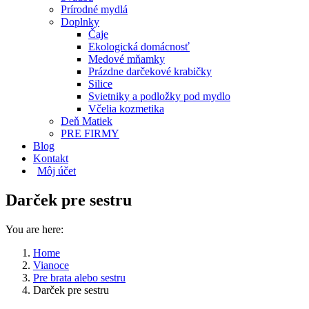
Prírodné mydlá
Doplnky
Čaje
Ekologická domácnosť
Medové mňamky
Prázdne darčekové krabičky
Silice
Svietniky a podložky pod mydlo
Včelia kozmetika
Deň Matiek
PRE FIRMY
Blog
Kontakt
Môj účet
Darček pre sestru
You are here:
Home
Vianoce
Pre brata alebo sestru
Darček pre sestru