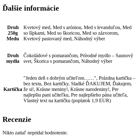
Ďalšie informácie
Druh
Kvetový med, Med s aróniou, Med s levanduľou, Med
250g
so šípkami, Med so škoricou, Med so zázvorom,
Medu
Kvetový pastovaný med, Náhodný výber
Druh
Čokoládové s pomarančom, Prírodné mydlo – Saunový
mydla
svet, Škorica s pomarančom, Náhodný výber
"Jeden deň s dobrým učiteľom……", Prázdna kartička –
bez textu, Bez kartičky, Sladké ĎAKUJEM, Ďakujem,
Kartička
že si!, Krásne meniny!, Krásne narodeniny!, Pre
najlepšiu pani učiteľku, Pre najlepšieho pána učiteľa,
Vlastný text na kartičku (poplatok 1,9 EUR)
Recenzie
Nikto zatiaľ nepridal hodnotenie.