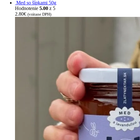
Med so šípkami 50g
Hodnotenie
5.00
z 5
2.80
€
(vrátane DPH)