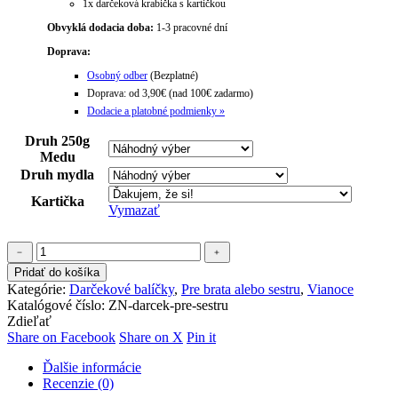
1x darčeková krabička s kartičkou
Obvyklá dodacia doba:
1-3 pracovné dní
Doprava:
Osobný odber
(Bezplatné)
Doprava: od 3,90€ (nad 100€ zadarmo)
Dodacie a platobné podmienky »
Druh 250g
Medu
Druh mydla
Kartička
Vymazať
množstvo
﹣
﹢
Darček
Pridať do košíka
pre
Kategórie:
Darčekové balíčky
,
Pre brata alebo sestru
,
Vianoce
sestru
Katalógové číslo:
ZN-darcek-pre-sestru
Zdieľať
Share
Share
Share
Share on Facebook
Share on X
Pin it
on
on
on
Ďalšie informácie
Facebook
X
Pinterest
Recenzie (0)